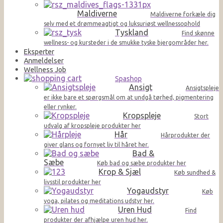
Maldiverne
Maldiverne forkæle dig
selv med et drømmeagtigt og luksuriøst wellnessophold
Tyskland
Find skønne
wellness- og kursteder i de smukke tyske bjergområder her.
Eksperter
Anmeldelser
Wellness Job
Spashop
Ansigt
Ansigtspleje
er ikke bare et spørgsmål om at undgå tørhed, pigmentering
eller rynker.
Kropspleje
Stort
udvalg af kropspleje produkter her
Hår
Hårprodukter der
giver glans og fornyet liv til håret her.
Bad &
Sæbe
Køb bad og sæbe produkter her
Krop & Sjæl
Køb sundhed &
livsstil produkter her
Yogaudstyr
Køb
yoga, pilates og meditations udstyr her.
Uren Hud
Find
produkter der afhjælpe uren hud her.