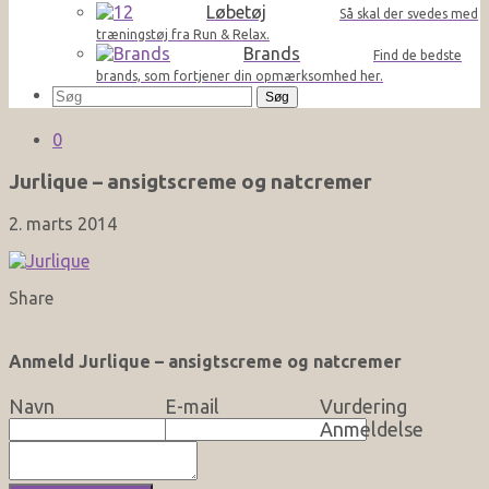
Løbetøj
Så skal der svedes med
træningstøj fra Run & Relax.
Brands
Find de bedste
brands, som fortjener din opmærksomhed her.
Søg
efter:
0
Jurlique – ansigtscreme og natcremer
2. marts 2014
Share
Anmeld Jurlique – ansigtscreme og natcremer
Navn
E-mail
Vurdering
Anmeldelse