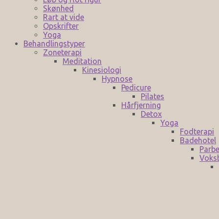
Skønhed
Rart at vide
Opskrifter
Yoga
Behandlingstyper
Zoneterapi
Meditation
Kinesiologi
Hypnose
Pedicure
Pilates
Hårfjerning
Detox
Yoga
Fodterapi
Badehotel
Parbe
Voks