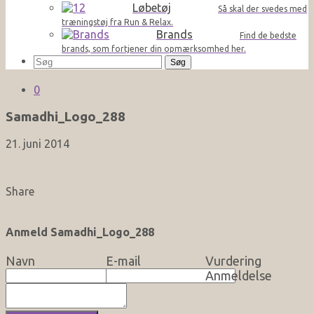
Løbetøj
Så skal der svedes med
træningstøj fra Run & Relax.
Brands
Find de bedste
brands, som fortjener din opmærksomhed her.
Søg
efter:
0
Samadhi_Logo_288
21. juni 2014
Share
Anmeld Samadhi_Logo_288
Navn
E-mail
Vurdering
Anmeldelse