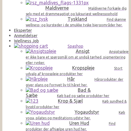
Maldiverne
Maldiverne forkæle dig
selv med et drømmeagtigt og luksuriøst wellnessophold
Tyskland
Find skønne
wellness- og kursteder i de smukke tyske bjergområder her.
Eksperter
Anmeldelser
Wellness Job
Spashop
Ansigt
Ansigtspleje
er ikke bare et spørgsmål om at undgå tørhed, pigmentering
eller rynker.
Kropspleje
Stort
udvalg af kropspleje produkter her
Hår
Hårprodukter der
giver glans og fornyet liv til håret her.
Bad &
Sæbe
Køb bad og sæbe produkter her
Krop & Sjæl
Køb sundhed &
livsstil produkter her
Yogaudstyr
Køb
yoga, pilates og meditations udstyr her.
Uren Hud
Find
produkter der afhjælpe uren hud her.