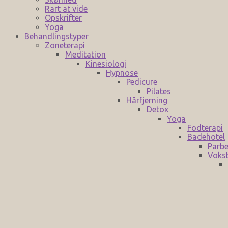
Rart at vide
Opskrifter
Yoga
Behandlingstyper
Zoneterapi
Meditation
Kinesiologi
Hypnose
Pedicure
Pilates
Hårfjerning
Detox
Yoga
Fodterapi
Badehotel
Parbe
Voks