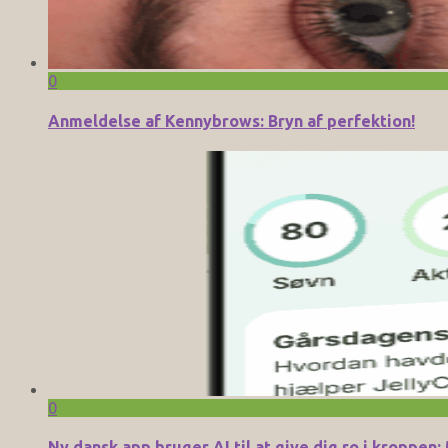
0
Anmeldelse af Kennybrows: Bryn af perfektion!
0
Ny dansk app bruger AI til at give dig ro i kroppe