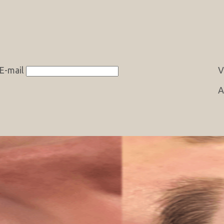
E-mail
V
A