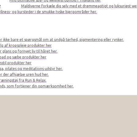
Find ultimative spa- og wellness ophold i Thailand her
e
Maldiverne forkæle dig selv med et drømmeagtigt og luksuriøst we
llness- og kursteder i de smukke tyske bjergområder her.
er ikke bare et spørgsmål om at undgå tørhed, pigmentering eller rynker.
lg af kropspleje produkter her
glans og fornyet liv til håret her.
bad og sæbe produkter her
sstil produkter her
a, pilates og meditations udstyr her.
r der afhjælpe uren hud her.
ræningstøj fra Run & Relax.
ands, som fortjener din opmærksomhed her.