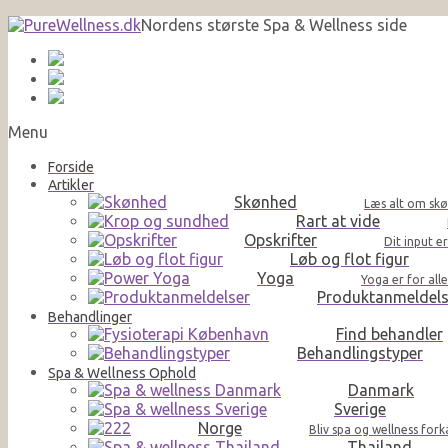
Nordens største Spa & Wellness side
Menu
Forside
Artikler
Skønhed
Læs alt om skø
Rart at vide
Opskrifter
Dit input e
Løb og flot figur
Yoga
Yoga er for al
Produktanmeldels
Behandlinger
Find behandler
Behandlingstyper
Spa & Wellness Ophold
Danmark
Sverige
Norge
Bliv spa og wellness for
Thailand