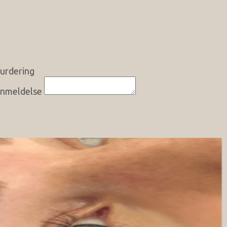
urdering
nmeldelse