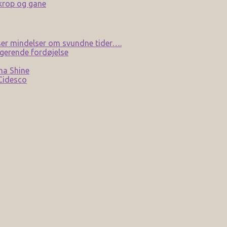
 krop og gane
er mindelser om svundne tider….
gerende fordøjelse
na Shine
 Cidesco