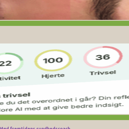
n: Mød fremtidens sundhedscoach