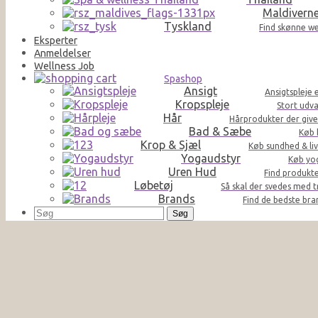
Maldivern
Tyskland
Find skønne we
Eksperter
Anmeldelser
Wellness Job
Spashop
Ansigt
Ansigtspleje 
Kropspleje
Stort udva
Hår
Hårprodukter der giver 
Bad & Sæbe
Køb 
Krop & Sjæl
Køb sundhed & liv
Yogaudstyr
Køb yog
Uren Hud
Find produkte
Løbetøj
Så skal der svedes med t
Brands
Find de bedste br
Søg
efter: