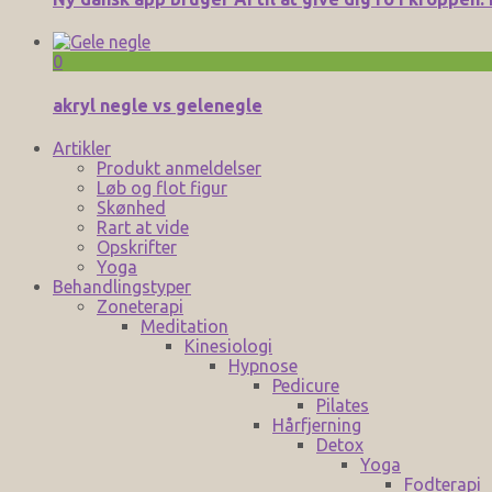
0
akryl negle vs gelenegle
Artikler
Produkt anmeldelser
Løb og flot figur
Skønhed
Rart at vide
Opskrifter
Yoga
Behandlingstyper
Zoneterapi
Meditation
Kinesiologi
Hypnose
Pedicure
Pilates
Hårfjerning
Detox
Yoga
Fodterapi