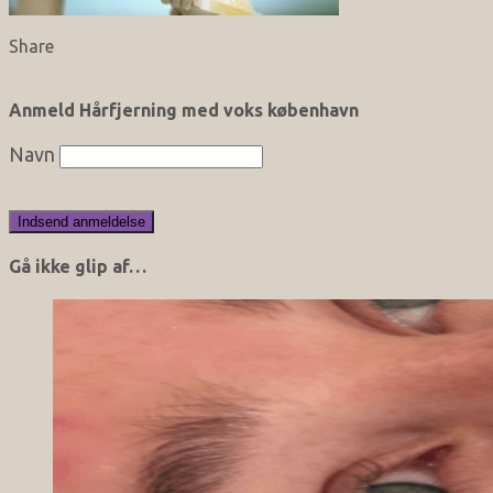
Share
Anmeld Hårfjerning med voks københavn
Navn
Gå ikke glip af…