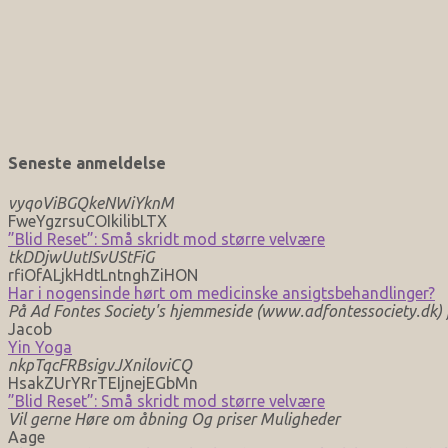
Seneste anmeldelse
vyqoViBGQkeNWiYknM
FweYgzrsuCOIkilibLTX
”Blid Reset”: Små skridt mod større velvære
tkDDjwUutISvUStFiG
rfiOfALjkHdtLntnghZiHON
Har i nogensinde hørt om medicinske ansigtsbehandlinger?
På Ad Fontes Society's hjemmeside (www.adfontessociety.dk) fi
Jacob
Yin Yoga
nkpTqcFRBsigvJXniloviCQ
HsakZUrYRrTEIjnejEGbMn
”Blid Reset”: Små skridt mod større velvære
Vil gerne Høre om åbning Og priser Muligheder
Aage