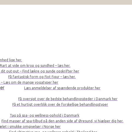
nhed lige her.
Rart at vide om krop og sundhed – læs her.
r dit out-put – Find lækre og sunde opskrifter her
Få fantastisk form og flot figur – læs her.
le – Læs om de mange yogatyper her
er
Læs anmeldelser af spændende produkter her
Få oversigt over de bedste behandlingssteder i Danmark her
Få et hurtigt overblik over de forskellige behandlingstyper
Tag på spa- og wellness-ophold i Danmark
Find masser af spa-tilbud på den anden side af Øresund, vi hjælper dig her.
kælet i smukke omgivelser i Norge her