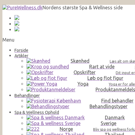
Nordens største Spa & Wellness side
Menu
Forside
Artikler
Skønhed
Læs alt om skø
Rart at vide
Opskrifter
Dit input e
Løb og flot figur
Yoga
Yoga er for al
Produktanmeldels
Behandlinger
Find behandler
Behandlingstyper
Spa & Wellness Ophold
Danmark
Sverige
Norge
Bliv spa og wellness for
Thailand