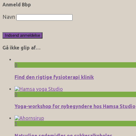
Anmeld Bbp
Navn
Gå ikke glip af…
0
Find den rigtige fysioterapi klinik
0
Yoga-workshop for nybegyndere hos Hamsa Studio
1
Naturlige sødemidler og sukkeralkoholer