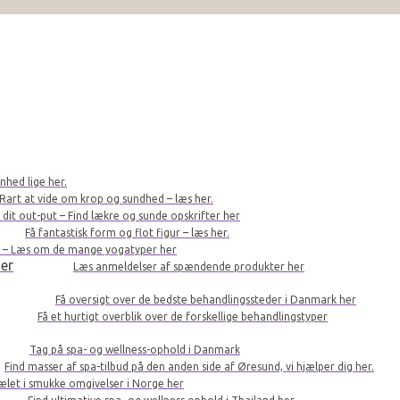
nhed lige her.
Rart at vide om krop og sundhed – læs her.
r dit out-put – Find lækre og sunde opskrifter her
Få fantastisk form og flot figur – læs her.
le – Læs om de mange yogatyper her
er
Læs anmeldelser af spændende produkter her
Få oversigt over de bedste behandlingssteder i Danmark her
Få et hurtigt overblik over de forskellige behandlingstyper
Tag på spa- og wellness-ophold i Danmark
Find masser af spa-tilbud på den anden side af Øresund, vi hjælper dig her.
kælet i smukke omgivelser i Norge her