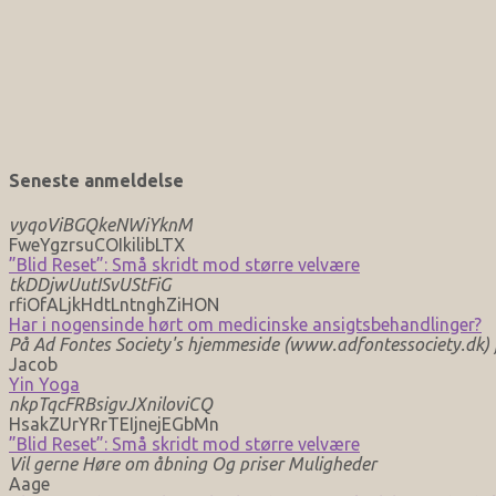
Seneste anmeldelse
vyqoViBGQkeNWiYknM
FweYgzrsuCOIkilibLTX
”Blid Reset”: Små skridt mod større velvære
tkDDjwUutISvUStFiG
rfiOfALjkHdtLntnghZiHON
Har i nogensinde hørt om medicinske ansigtsbehandlinger?
På Ad Fontes Society's hjemmeside (www.adfontessociety.dk) fi
Jacob
Yin Yoga
nkpTqcFRBsigvJXniloviCQ
HsakZUrYRrTEIjnejEGbMn
”Blid Reset”: Små skridt mod større velvære
Vil gerne Høre om åbning Og priser Muligheder
Aage