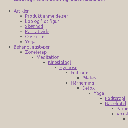
Artikler
Produkt anmeldelser
Løb og flot figur
Skønhed
Rart at vide
Opskrifter
Yoga
Behandlingstyper
Zoneterapi
Meditation
Kinesiologi
Hypnose
Pedicure
Pilates
Hårfjerning
Detox
Yoga
Fodterapi
Badehotel
Parbe
Voks