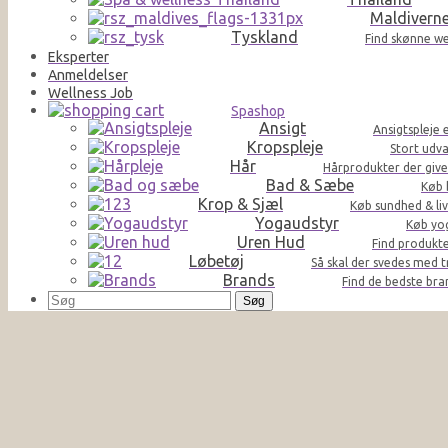
Maldivern
Tyskland
Find skønne we
Eksperter
Anmeldelser
Wellness Job
Spashop
Ansigt
Ansigtspleje 
Kropspleje
Stort udva
Hår
Hårprodukter der giver 
Bad & Sæbe
Køb 
Krop & Sjæl
Køb sundhed & liv
Yogaudstyr
Køb yog
Uren Hud
Find produkte
Løbetøj
Så skal der svedes med t
Brands
Find de bedste br
Søg
efter: