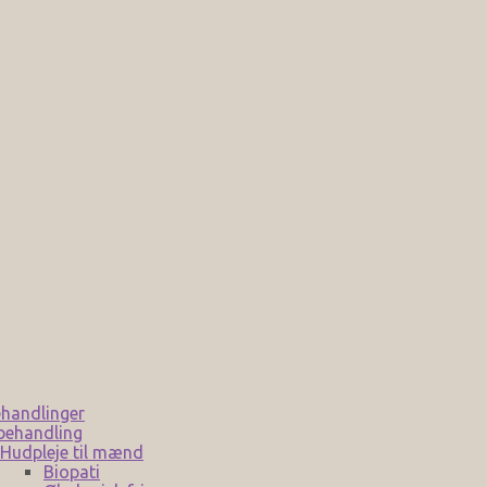
handlinger
behandling
Hudpleje til mænd
Biopati