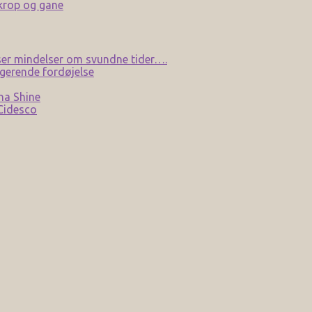
 krop og gane
er mindelser om svundne tider….
gerende fordøjelse
na Shine
 Cidesco