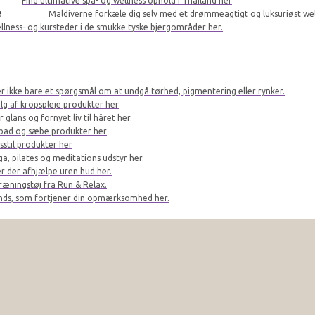
Find ultimative spa- og wellness ophold i Thailand her
e
Maldiverne forkæle dig selv med et drømmeagtigt og luksuriøst we
llness- og kursteder i de smukke tyske bjergområder her.
er ikke bare et spørgsmål om at undgå tørhed, pigmentering eller rynker.
lg af kropspleje produkter her
glans og fornyet liv til håret her.
bad og sæbe produkter her
sstil produkter her
a, pilates og meditations udstyr her.
r der afhjælpe uren hud her.
ræningstøj fra Run & Relax.
ands, som fortjener din opmærksomhed her.