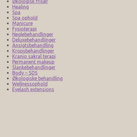
Økologisk frisør
Healing
Spa
Spa ophold
Manicure
Fysioterapi
Neglebehandlinger
Deluxebehandlinger
Ansigtsbehandling
Kropsbehandlinger
Kranio sakral terapi
Permanent makeup
Slankebehandlinger
Body – SDS
Økologiske behandling
Wellnessophold
Eyelash extensions