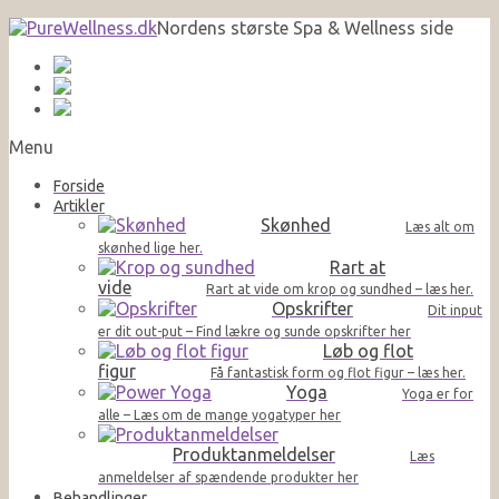
Nordens største Spa & Wellness side
Menu
Forside
Artikler
Skønhed
Læs alt om
skønhed lige her.
Rart at
vide
Rart at vide om krop og sundhed – læs her.
Opskrifter
Dit input
er dit out-put – Find lækre og sunde opskrifter her
Løb og flot
figur
Få fantastisk form og flot figur – læs her.
Yoga
Yoga er for
alle – Læs om de mange yogatyper her
Produktanmeldelser
Læs
anmeldelser af spændende produkter her
Behandlinger