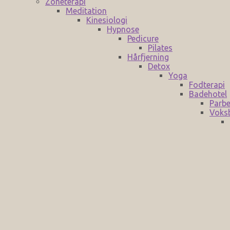
Zoneterapi
Meditation
Kinesiologi
Hypnose
Pedicure
Pilates
Hårfjerning
Detox
Yoga
Fodterapi
Badehotel
Parbe
Voks