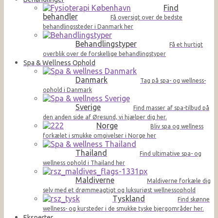
Find
behandler
Få oversigt over de bedste
behandlingssteder i Danmark her
Behandlingstyper
Få et hurtigt
overblik over de forskellige behandlingstyper
Spa & Wellness Ophold
Danmark
Tag på spa- og wellness-
ophold i Danmark
Sverige
Find masser af spa-tilbud på
den anden side af Øresund, vi hjælper dig her.
Norge
Bliv spa og wellness
forkælet i smukke omgivelser i Norge her
Thailand
Find ultimative spa- og
wellness ophold i Thailand her
Maldiverne
Maldiverne forkæle dig
selv med et drømmeagtigt og luksuriøst wellnessophold
Tyskland
Find skønne
wellness- og kursteder i de smukke tyske bjergområder her.
Eksperter