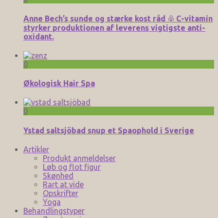
Anne Bech’s sunde og stærke kost råd ♧ C-vitamin
styrker produktionen af leverens vigtigste anti-
oxidant.
0
Økologisk Hair Spa
0
Ystad saltsjöbad snup et Spaophold i Sverige
Artikler
Produkt anmeldelser
Løb og flot figur
Skønhed
Rart at vide
Opskrifter
Yoga
Behandlingstyper