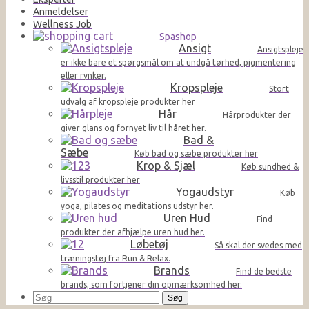
Anmeldelser
Wellness Job
Spashop
Ansigt
Ansigtspleje
er ikke bare et spørgsmål om at undgå tørhed, pigmentering
eller rynker.
Kropspleje
Stort
udvalg af kropspleje produkter her
Hår
Hårprodukter der
giver glans og fornyet liv til håret her.
Bad &
Sæbe
Køb bad og sæbe produkter her
Krop & Sjæl
Køb sundhed &
livsstil produkter her
Yogaudstyr
Køb
yoga, pilates og meditations udstyr her.
Uren Hud
Find
produkter der afhjælpe uren hud her.
Løbetøj
Så skal der svedes med
træningstøj fra Run & Relax.
Brands
Find de bedste
brands, som fortjener din opmærksomhed her.
Søg
efter: