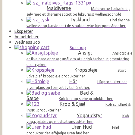
Maldiverne
Maldiverne forkæle dig
selv med et drømmeagtigt og luksuriøst wellnessophold
Tyskland
Find skønne
wellness- og kursteder i de smukke tyske bjergområder her.
Eksperter
Anmeldelser
Wellness Job
Spashop
Ansigt
Ansigtspleje
er ikke bare et spørgsmål om at undgå tørhed, pigmentering
eller rynker.
Kropspleje
Stort
udvalg af kropspleje produkter her
Hår
Hårprodukter der
giver glans og fornyet liv til håret her.
Bad &
Sæbe
Køb bad og sæbe produkter her
Krop & Sjæl
Køb sundhed &
livsstil produkter her
Yogaudstyr
Køb
yoga, pilates og meditations udstyr her.
Uren Hud
Find
produkter der afhjælpe uren hud her.