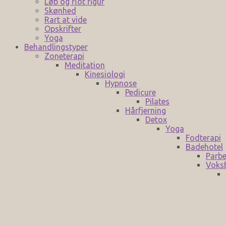
Løb og flot figur
Skønhed
Rart at vide
Opskrifter
Yoga
Behandlingstyper
Zoneterapi
Meditation
Kinesiologi
Hypnose
Pedicure
Pilates
Hårfjerning
Detox
Yoga
Fodterapi
Badehotel
Parbe
Voks