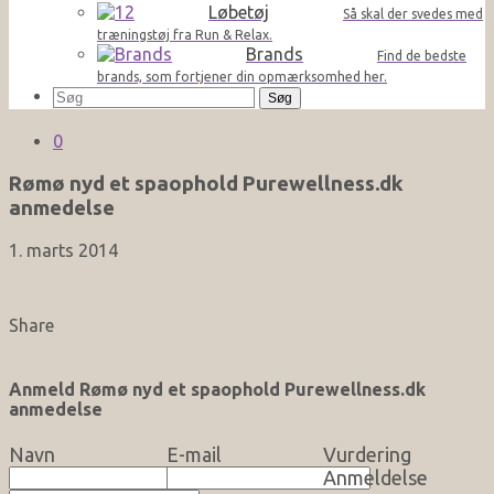
Løbetøj
Så skal der svedes med
træningstøj fra Run & Relax.
Brands
Find de bedste
brands, som fortjener din opmærksomhed her.
Søg
efter:
0
Rømø nyd et spaophold Purewellness.dk
anmedelse
1. marts 2014
Share
Anmeld Rømø nyd et spaophold Purewellness.dk
anmedelse
Navn
E-mail
Vurdering
Anmeldelse