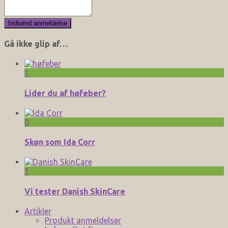
Gå ikke glip af…
1
Lider du af høfeber?
0
Skøn som Ida Corr
1
Vi tester Danish SkinCare
Artikler
Produkt anmeldelser