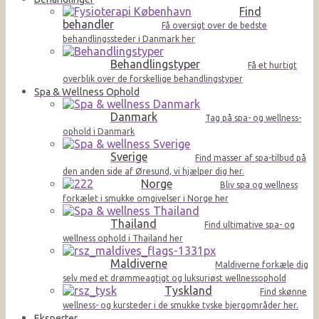
Find
behandler
Få oversigt over de bedste
behandlingssteder i Danmark her
Behandlingstyper
Få et hurtigt
overblik over de forskellige behandlingstyper
Spa & Wellness Ophold
Danmark
Tag på spa- og wellness-
ophold i Danmark
Sverige
Find masser af spa-tilbud på
den anden side af Øresund, vi hjælper dig her.
Norge
Bliv spa og wellness
forkælet i smukke omgivelser i Norge her
Thailand
Find ultimative spa- og
wellness ophold i Thailand her
Maldiverne
Maldiverne forkæle dig
selv med et drømmeagtigt og luksuriøst wellnessophold
Tyskland
Find skønne
wellness- og kursteder i de smukke tyske bjergområder her.
Eksperter