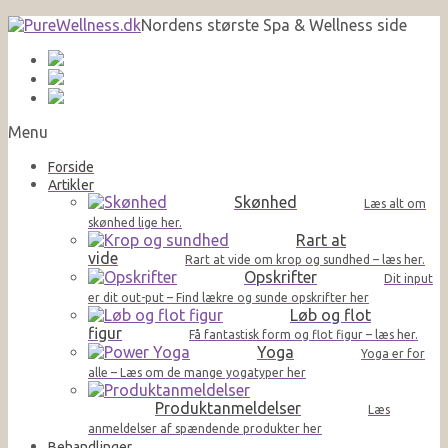
Nordens største Spa & Wellness side
Menu
Forside
Artikler
Skønhed
Læs alt om
skønhed lige her.
Rart at
vide
Rart at vide om krop og sundhed – læs her.
Opskrifter
Dit input
er dit out-put – Find lækre og sunde opskrifter her
Løb og flot
figur
Få fantastisk form og flot figur – læs her.
Yoga
Yoga er for
alle – Læs om de mange yogatyper her
Produktanmeldelser
Læs
anmeldelser af spændende produkter her
Behandlinger