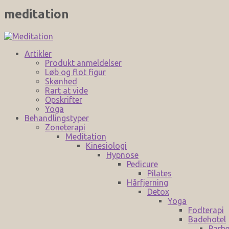
meditation
Artikler
Produkt anmeldelser
Løb og flot figur
Skønhed
Rart at vide
Opskrifter
Yoga
Behandlingstyper
Zoneterapi
Meditation
Kinesiologi
Hypnose
Pedicure
Pilates
Hårfjerning
Detox
Yoga
Fodterapi
Badehotel
Parbe