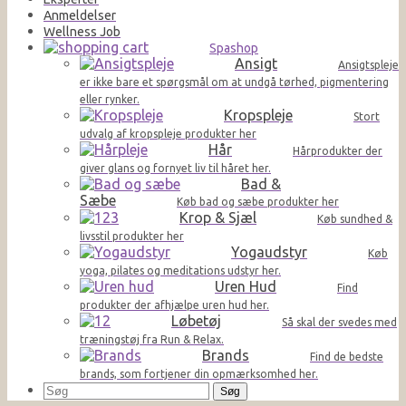
Anmeldelser
Wellness Job
Spashop
Ansigt
Ansigtspleje
er ikke bare et spørgsmål om at undgå tørhed, pigmentering
eller rynker.
Kropspleje
Stort
udvalg af kropspleje produkter her
Hår
Hårprodukter der
giver glans og fornyet liv til håret her.
Bad &
Sæbe
Køb bad og sæbe produkter her
Krop & Sjæl
Køb sundhed &
livsstil produkter her
Yogaudstyr
Køb
yoga, pilates og meditations udstyr her.
Uren Hud
Find
produkter der afhjælpe uren hud her.
Løbetøj
Så skal der svedes med
træningstøj fra Run & Relax.
Brands
Find de bedste
brands, som fortjener din opmærksomhed her.
Søg
efter: