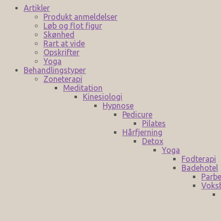
Artikler
Produkt anmeldelser
Løb og flot figur
Skønhed
Rart at vide
Opskrifter
Yoga
Behandlingstyper
Zoneterapi
Meditation
Kinesiologi
Hypnose
Pedicure
Pilates
Hårfjerning
Detox
Yoga
Fodterapi
Badehotel
Parbe
Voks