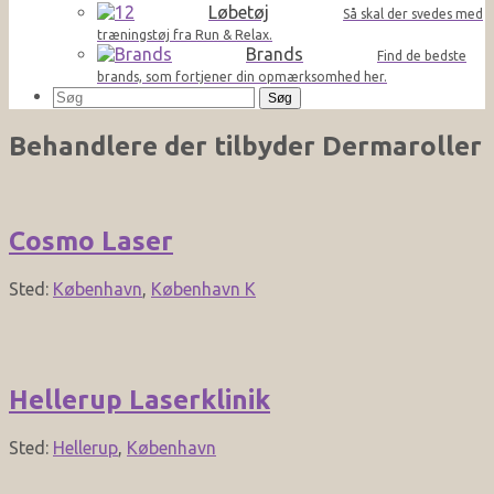
Løbetøj
Så skal der svedes med
træningstøj fra Run & Relax.
Brands
Find de bedste
brands, som fortjener din opmærksomhed her.
Søg
efter:
Behandlere der tilbyder
Dermaroller
Cosmo Laser
Sted:
København
,
København K
Hellerup Laserklinik
Sted:
Hellerup
,
København