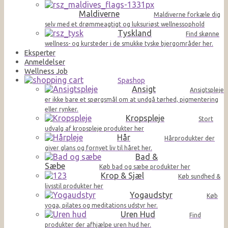
Maldiverne
Maldiverne forkæle dig
selv med et drømmeagtigt og luksuriøst wellnessophold
Tyskland
Find skønne
wellness- og kursteder i de smukke tyske bjergområder her.
Eksperter
Anmeldelser
Wellness Job
Spashop
Ansigt
Ansigtspleje
er ikke bare et spørgsmål om at undgå tørhed, pigmentering
eller rynker.
Kropspleje
Stort
udvalg af kropspleje produkter her
Hår
Hårprodukter der
giver glans og fornyet liv til håret her.
Bad &
Sæbe
Køb bad og sæbe produkter her
Krop & Sjæl
Køb sundhed &
livsstil produkter her
Yogaudstyr
Køb
yoga, pilates og meditations udstyr her.
Uren Hud
Find
produkter der afhjælpe uren hud her.