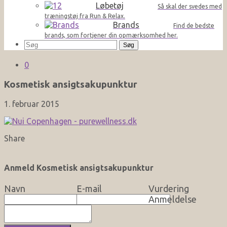
Løbetøj
Så skal der svedes med
træningstøj fra Run & Relax.
Brands
Find de bedste
brands, som fortjener din opmærksomhed her.
Søg
efter:
0
Kosmetisk ansigtsakupunktur
1. februar 2015
Share
Anmeld Kosmetisk ansigtsakupunktur
Navn
E-mail
Vurdering
Anmeldelse