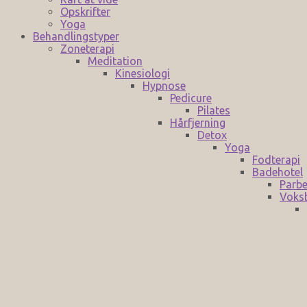
Opskrifter
Yoga
Behandlingstyper
Zoneterapi
Meditation
Kinesiologi
Hypnose
Pedicure
Pilates
Hårfjerning
Detox
Yoga
Fodterapi
Badehotel
Parbe
Voks