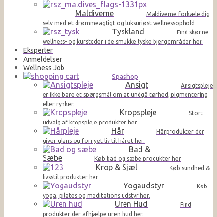
Maldiverne
Maldiverne forkæle dig
selv med et drømmeagtigt og luksuriøst wellnessophold
Tyskland
Find skønne
wellness- og kursteder i de smukke tyske bjergområder her.
Eksperter
Anmeldelser
Wellness Job
Spashop
Ansigt
Ansigtspleje
er ikke bare et spørgsmål om at undgå tørhed, pigmentering
eller rynker.
Kropspleje
Stort
udvalg af kropspleje produkter her
Hår
Hårprodukter der
giver glans og fornyet liv til håret her.
Bad &
Sæbe
Køb bad og sæbe produkter her
Krop & Sjæl
Køb sundhed &
livsstil produkter her
Yogaudstyr
Køb
yoga, pilates og meditations udstyr her.
Uren Hud
Find
produkter der afhjælpe uren hud her.